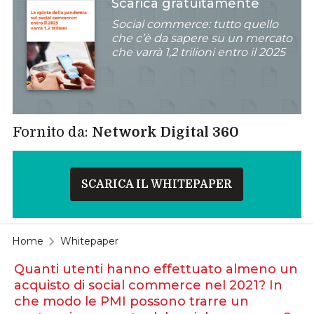
Scarica gratuitamente
Social commerce: tutto quello
che c’è da sapere su un mercato
che varrà 1,2 trilioni entro il 2025
Fornito da:
Network Digital 360
SCARICA IL WHITEPAPER
Home
Whitepaper
Quanti utenti hanno effettuato almeno un
acquisto di social commerce nel 2021? In
che modo le PMI possono trarre un