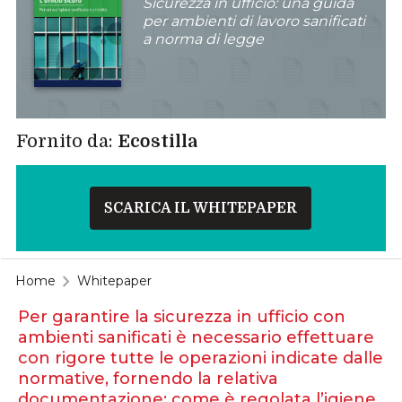
Sicurezza in ufficio: una guida
per ambienti di lavoro sanificati
a norma di legge
Fornito da:
Ecostilla
SCARICA IL WHITEPAPER
Home
Whitepaper
Per garantire la sicurezza in ufficio con
ambienti sanificati è necessario effettuare
con rigore tutte le operazioni indicate dalle
normative, fornendo la relativa
documentazione: come è regolata l’igiene