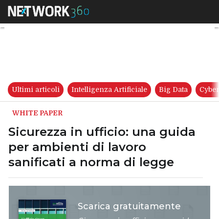
Sicurezza in ufficio: una guid
Ultimi articoli
Intelligenza Artificiale
Big Data
Cyber
WHITE PAPER
Sicurezza in ufficio: una guida
per ambienti di lavoro
sanificati a norma di legge
Scarica gratuitamente