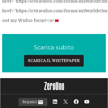
href=”https://ict4.wufoo.com/forms/m19ez0dr0m
href=”https://ict4.wufoo.com/forms/m19ez0dr0mt
out my Wufoo form!</a>
Scarica subito
SCARICA IL WHITEPAPER
Seguici