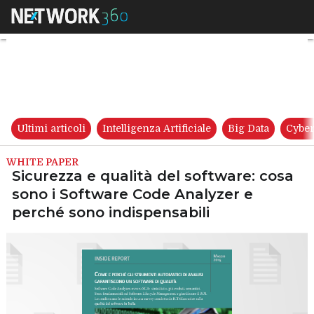
Sicurezza e qualità del softw
Ultimi articoli
Intelligenza Artificiale
Big Data
Cyber
WHITE PAPER
Sicurezza e qualità del software: cosa
sono i Software Code Analyzer e
perché sono indispensabili