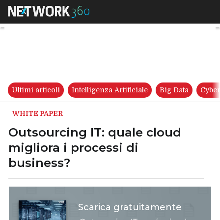
Outsourcing IT: quale cloud mi
Ultimi articoli
Intelligenza Artificiale
Big Data
Cyber
WHITE PAPER
Outsourcing IT: quale cloud
migliora i processi di
business?
Scarica gratuitamente