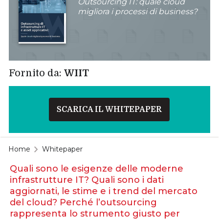
Outsourcing IT: quale cloud
migliora i processi di business?
Fornito da:
WIIT
SCARICA IL WHITEPAPER
Home
Whitepaper
Quali sono le esigenze delle moderne
infrastrutture IT? Quali sono i dati
aggiornati, le stime e i trend del mercato
del cloud? Perché l’outsourcing
rappresenta lo strumento giusto per