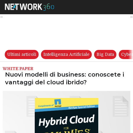
Nuovi modelli di business: con
Ultimi articoli
Intelligenza Artificiale
Big Data
Cyber
WHITE PAPER
Nuovi modelli di business: conoscete i
vantaggi del cloud ibrido?