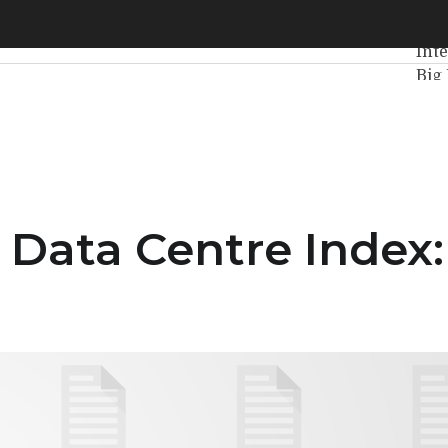
ta Centre Index: EMEA prepares for the future
Ulti
Inte
Big
Dat
Int
Vit
Agi
 Data Centre Index