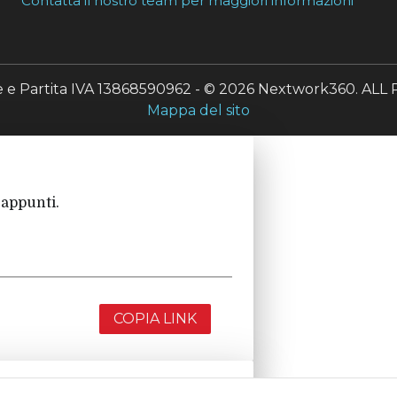
Contatta il nostro team per maggiori informazioni
le e Partita IVA 13868590962 - © 2026 Nextwork360. A
Mappa del sito
 appunti.
COPIA LINK