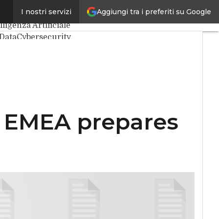
Aggiungi tra i preferiti su Google
I nostri servizi
mi articoli
lligenza Artificiale
 Data
Cybersecurity
a Center
ernet4Things
aDaCIO
le4Executive
: EMEA prepares