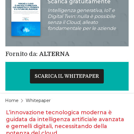
Scarica gratuitamente
Intelligenza generativa, IoT e
Digital Twin: nulla è possibile
senza il Cloud, alleato
fondamentale per le aziende
Fornito da:
ALTERNA
SCARICA IL WHITEPAPER
Home
Whitepaper
L’innovazione tecnologica moderna è
guidata da intelligenza artificiale avanzata
e gemelli digitali, necessitando della
potenza del cloud.