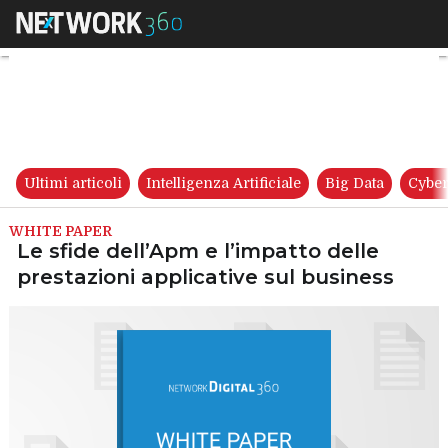
Le sfide dell’Apm e l’impatto 
Ultimi articoli
Intelligenza Artificiale
Big Data
Cyber
WHITE PAPER
Le sfide dell’Apm e l’impatto delle
prestazioni applicative sul business