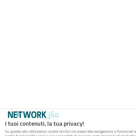
I tuoi contenuti, la tua privacy!
Su questo sito utilizziamo cookie tecnici necessari alla navigazione e funzionali a
nostre funzionalità social e per consentirti di ricevere comunicazioni di marketing 