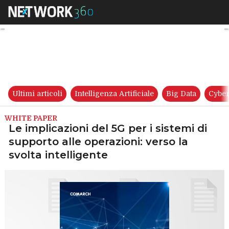
Le implicazioni del 5G per i si
Ultimi articoli
Intelligenza Artificiale
Big Data
Cyber
WHITE PAPER
Le implicazioni del 5G per i sistemi di
supporto alle operazioni: verso la
svolta intelligente