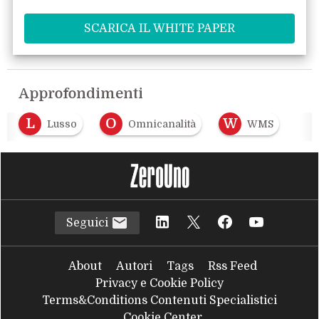
Approfondimenti
L
O
W
Lusso
Omnicanalità
WMS
Seguici
About
Autori
Tags
Rss Feed
Privacy e Cookie Policy
Terms&Conditions Contenuti Specialistici
Cookie Center