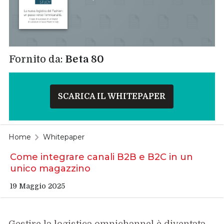
Fornito da:
Beta 80
SCARICA IL WHITEPAPER
Home
Whitepaper
Come integrare canali B2B e B2C in un
unico magazzino
19 Maggio 2025
Gestire la logistica
omnichannel
è diventata