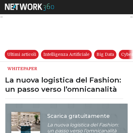
La nuova logistica del Fashio
Ultimi articoli
Intelligenza Artificiale
Big Data
Cyber
WHITEPAPER
La nuova logistica del Fashion:
un passo verso l’omnicanalità
Scarica gratuitamente
La nuova logistica del Fashion:
un passo verso l’omnicanalità