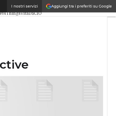
Aggiungi tra i preferiti su Google
I nostri servizi
iale
Big Data
net4Things
VitaDaCIO
ctive