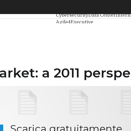
et: a 2011 perspective
Ultimi articoli
Intelligenza Artific
Cybersecurity
Data Center
Inter
Agile4Executive
rket: a 2011 perspe
Scarica gratuitamente