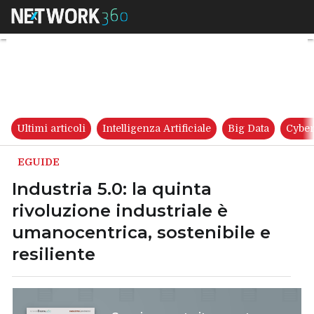
Industria 5.0: la quinta rivolu
Ultimi articoli
Intelligenza Artificiale
Big Data
Cyber
EGUIDE
Industria 5.0: la quinta
rivoluzione industriale è
umanocentrica, sostenibile e
resiliente