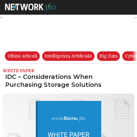
IDC – Considerations When Pu
Ultimi articoli
Intelligenza Artificiale
Big Data
Cyber
WHITE PAPER
IDC – Considerations When
Purchasing Storage Solutions