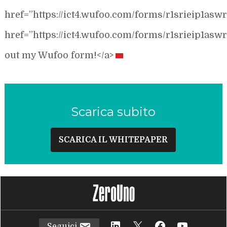
href=”https://ict4.wufoo.com/forms/r1srieip1aswr
href=”https://ict4.wufoo.com/forms/r1srieip1aswr
out my Wufoo form!</a>
Scarica subito
SCARICA IL WHITEPAPER
Seguici