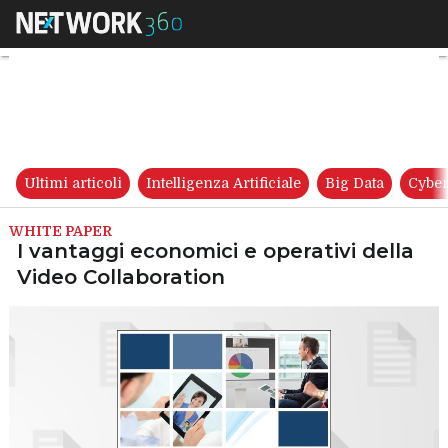
I vantaggi economici e operat
Ultimi articoli
Intelligenza Artificiale
Big Data
Cyber
WHITE PAPER
I vantaggi economici e operativi della
Video Collaboration