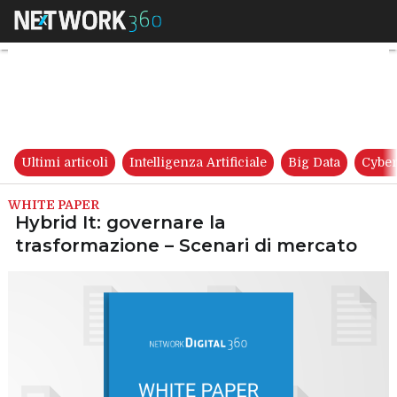
Hybrid It: governare la trasf
Ultimi articoli
Intelligenza Artificiale
Big Data
Cyber
WHITE PAPER
Hybrid It: governare la
trasformazione – Scenari di mercato