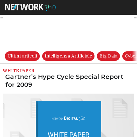
Gartner’s Hype Cycle Special 
Ultimi articoli
Intelligenza Artificiale
Big Data
Cyber
WHITE PAPER
Gartner’s Hype Cycle Special Report
for 2009