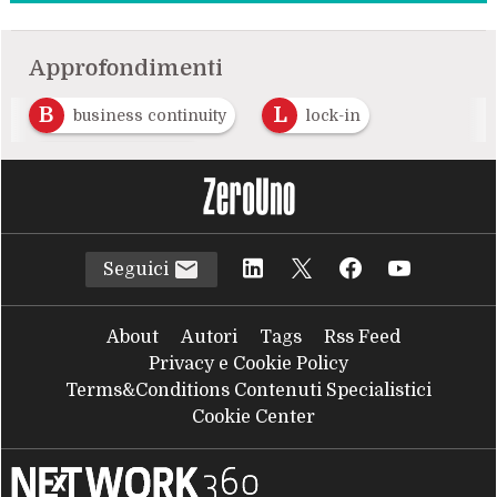
Approfondimenti
B
L
business continuity
lock-in
T
Transizione 4.0
Seguici
About
Autori
Tags
Rss Feed
Privacy e Cookie Policy
Terms&Conditions Contenuti Specialistici
Cookie Center