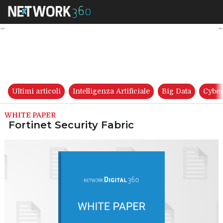
Fortinet Security Fabric
Ultimi articoli
Intelligenza Artificiale
Big Data
Cyber
WHITE PAPER
Fortinet Security Fabric