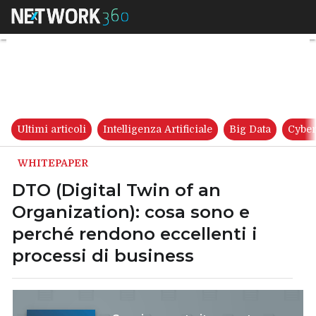
DTO (Digital Twin of an Organ
Ultimi articoli
Intelligenza Artificiale
Big Data
Cyber
WHITEPAPER
DTO (Digital Twin of an
Organization): cosa sono e
perché rendono eccellenti i
processi di business