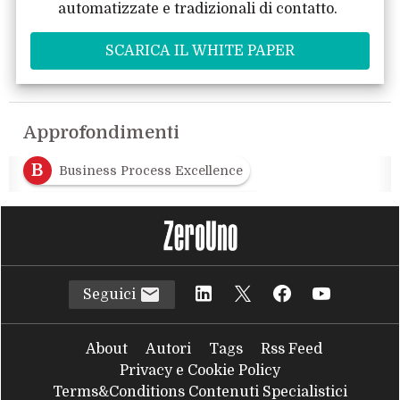
automatizzate e tradizionali di contatto.
Approfondimenti
B
Business Process Excellence
D
Digital Twin of an Organization
D
DTO
Seguici
About
Autori
Tags
Rss Feed
Privacy e Cookie Policy
Terms&Conditions Contenuti Specialistici