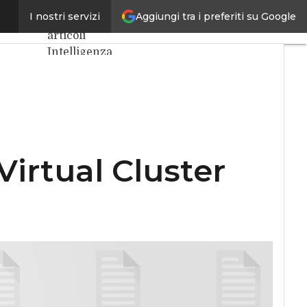
a meglio
Aggiungi tra i preferiti su Google
I nostri servizi
Ultimi
articoli
Intelligenza
Artificiale
Big Data
Cybersecurity
Data Center
Internet4Things
VitaDaCIO
irtual Cluster
Agile4Executive