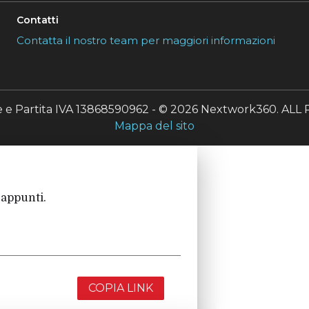
Contatti
Contatta il nostro team per maggiori informazioni
le e Partita IVA 13868590962 - © 2026 Nextwork360. A
Mappa del sito
 appunti.
COPIA LINK