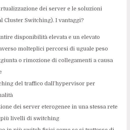
virtualizzazione dei server e le soluzioni
l Cluster Switching). I vantaggi?
antire disponibilità elevata e un elevato
raverso molteplici percorsi di uguale peso
 aggiunta o rimozione di collegamenti a causa
e
ching del traffico dall’hypervisor per
alità
zione dei server eterogenee in una stessa rete
più livelli di switching
ico in più switch fisici come se si trattasse di