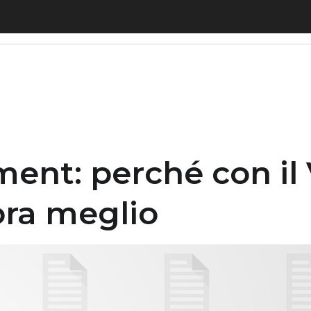
: perché con il Virtual Cluster Switching si lavor
nt: perché con il V
ora meglio