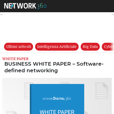
BUSINESS WHITE PAPER – Sof
Ultimi articoli
Intelligenza Artificiale
Big Data
Cyber
WHITE PAPER
BUSINESS WHITE PAPER – Software-
defined networking