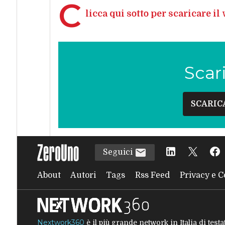
C
licca qui sotto per scaricare i
Scar
SCARIC
Seguici
About
Autori
Tags
Rss Feed
Privacy e C
Nextwork360
è il più grande network in Italia di tes