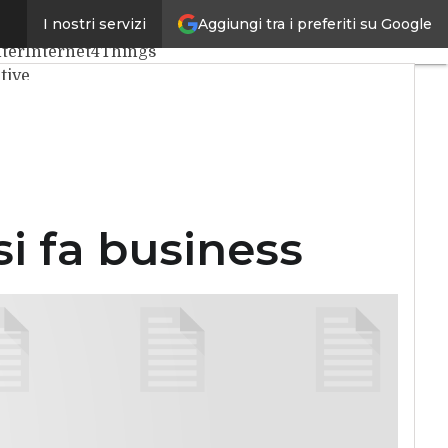
Aggiungi tra i preferiti su Google
I nostri servizi
nza Artificiale
Big Data
ter
Internet4Things
tive
i fa business