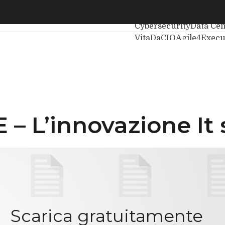
’innovazione It si fa business
Ultimi articoli
Intellige
Cybersecurity
Data Cen
VitaDaCIO
Agile4Execu
 L’innovazione It s
Scarica gratuitamente