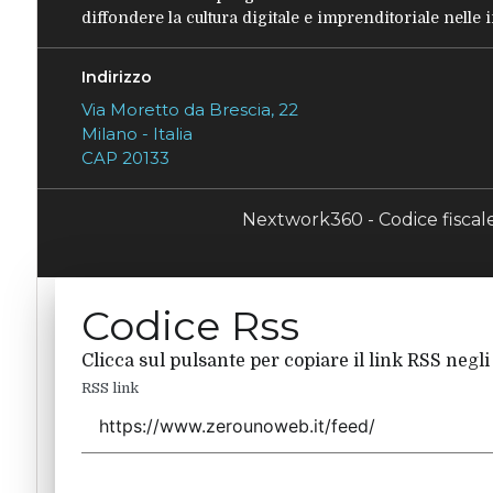
diffondere la cultura digitale e imprenditoriale nelle
Indirizzo
Via Moretto da Brescia, 22
Milano - Italia
CAP 20133
Nextwork360 - Codice fisca
Codice Rss
Clicca sul pulsante per copiare il link RSS negli
RSS link