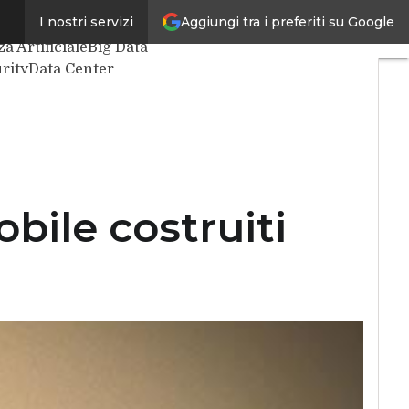
Aggiungi tra i preferiti su Google
I nostri servizi
icoli
za Artificiale
Big Data
rity
Data Center
Things
VitaDaCIO
cutive
obile costruiti