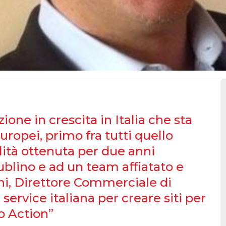
ione in crescita in Italia che sta
opei, primo fra tutti quello
ilità ottenuta per due anni
blino e ad un team affiatato e
ni, Direttore Commerciale di
service italiana per creare siti per
o Action”