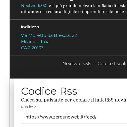
Nextwork360
è il più grande network in Italia di tes
diffondere la cultura digitale e imprenditoriale nelle
Indirizzo
Via Moretto da Brescia, 22
Milano - Italia
CAP 20133
Nextwork360 - Codice fisca
Codice Rss
Clicca sul pulsante per copiare il link RSS negli
RSS link