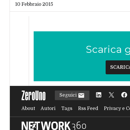
10 Febbraio 2015
Scarica 
SCARIC
Seguici
About
Autori
Tags
Rss Feed
Privacy e C