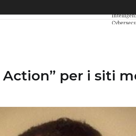
tion” per i siti mobile costruiti con Linkeb
Ultimi art
Intelligen
Cybersecu
Internet4
Agile4Exe
 Action” per i siti m