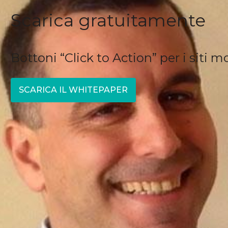
Scarica gratuitamente
Bottoni “Click to Action” per i siti m
SCARICA IL WHITEPAPER