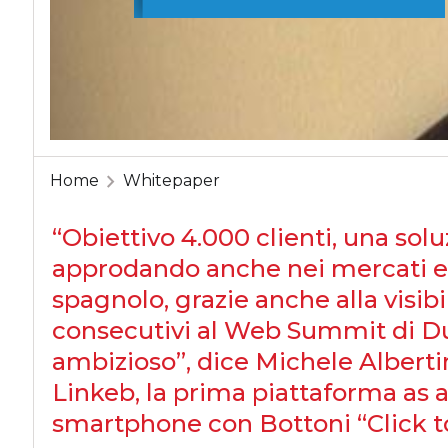
Home
Whitepaper
“Obiettivo 4.000 clienti, una soluz
approdando anche nei mercati eur
spagnolo, grazie anche alla visib
consecutivi al Web Summit di Du
ambizioso”, dice Michele Alberti
Linkeb, la prima piattaforma as a 
smartphone con Bottoni “Click t