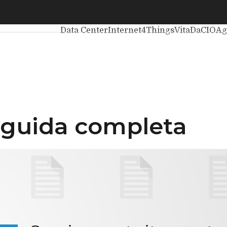
uida completa
Ultimi articoli
Intelligenza Artificiale
Big D
Data Center
Internet4Things
VitaDaCIO
Ag
 guida completa