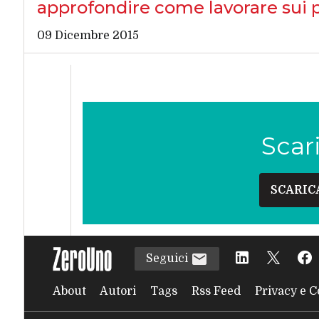
approfondire come lavorare sui p
09 Dicembre 2015
Scar
SCARIC
Seguici
About
Autori
Tags
Rss Feed
Privacy e C