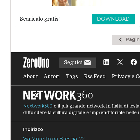
DOWNLOAD
Scaricalo gratis!
Pagina
Pagin
preceden
Seguici
About
Autori
Tags
Rss Feed
Privacy e C
Nextwork360
è il più grande network in Italia di tes
diffondere la cultura digitale e imprenditoriale nelle
Indirizzo
Via Moretto da Brescia, 22