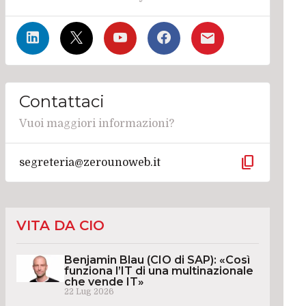
Contattaci
Vuoi maggiori informazioni?
content_copy
segreteria@zerounoweb.it
VITA DA CIO
Benjamin Blau (CIO di SAP): «Così
funziona l’IT di una multinazionale
che vende IT»
22 Lug 2026