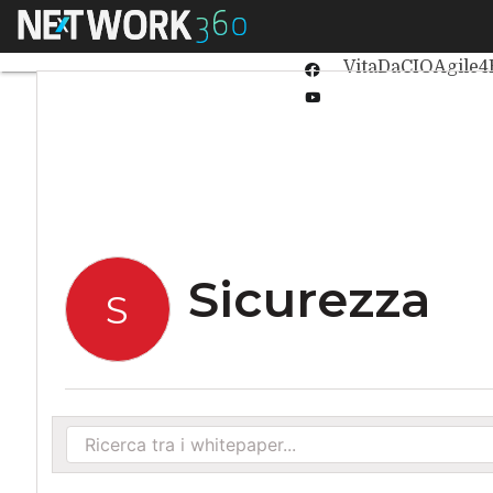
Linkedin
Menu
Ultimi articoli
Int
Twitter
VitaDaCIO
Agile4
Facebook
Youtube-
play
Sicurezza
S