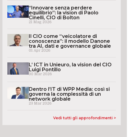
“Innovare senza perdere
equilibrio”: la vision di Paolo
Cinelli, CIO di Bolton
21 Mag 2026
Il CIO come “veicolatore di
conoscenza”: il modello Danone
tra AI, dati e governance globale
01 Apr 2026
L’ ICT in Unieuro, la vision del CIO
Luigi Pontillo
30 Mar 2026
Dentro l’IT di WPP Media: così si
governa la complessità di un
network globale
23 Mar 2026
Vedi tutti gli approfondimenti >