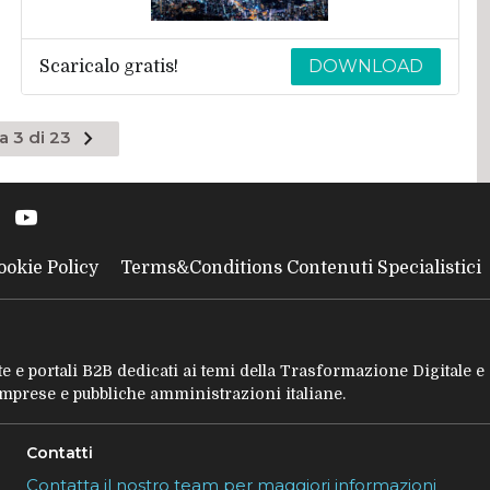
DOWNLOAD
Scaricalo gratis!
Pagina
a 3 di 23
te
successiva
ookie Policy
Terms&Conditions Contenuti Specialistici
tate e portali B2B dedicati ai temi della Trasformazione Digitale 
 imprese e pubbliche amministrazioni italiane.
Contatti
Contatta il nostro team per maggiori informazioni