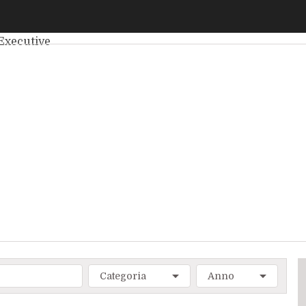
elligenza Artificiale
Big Data
Cybersecurity
Data Center
Int
Executive
Categoria
Anno