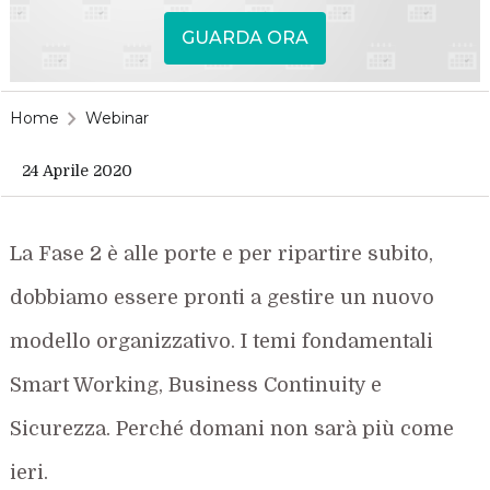
GUARDA ORA
Home
Webinar
24 Aprile 2020
La
F
ase 2 è alle porte e
per
ripartire subito,
dobbiamo essere pronti a gestire un nuovo
modello organizza
tivo. I temi fondamentali
Smart
W
orkin
g
,
B
usiness
C
ontinuity
e
Sicurezza. Perché domani non sarà più come
ieri.