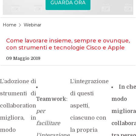
GUARDA ORA
Home
Webinar
Come lavorare insieme, sempre e ovunque,
con strumenti e tecnologie Cisco e Apple
09 Maggio 2019
L’adozione di
L’integrazione
In ch
strumenti di
di questi
Teamwork
:
modo
collaboration
aspetti,
per
migliora
migliora, in
ciascuno con
facilitare
collabor
modo
la propria
l’interazione
tra pers