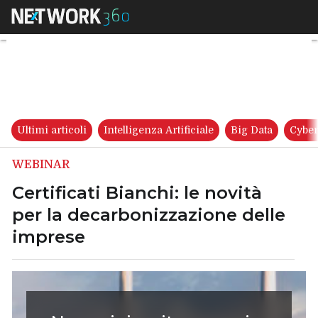
Certificati Bianchi: le novità
Ultimi articoli
Intelligenza Artificiale
Big Data
Cyber
WEBINAR
Certificati Bianchi: le novità
per la decarbonizzazione delle
imprese