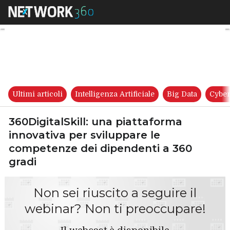
360DigitalSkill: una piattafo
Ultimi articoli
Intelligenza Artificiale
Big Data
Cyber
360DigitalSkill: una piattaforma
innovativa per sviluppare le
competenze dei dipendenti a 360
gradi
Non sei riuscito a seguire il
webinar? Non ti preoccupare!