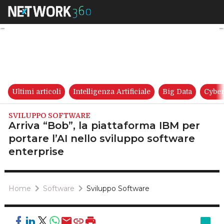
Arriva “Bob”, la piattaforma I
Ultimi articoli
Intelligenza Artificiale
Big Data
Cyber
SVILUPPO SOFTWARE
Arriva “Bob”, la piattaforma IBM per
portare l’AI nello sviluppo software
enterprise
Home
Software
Sviluppo Software