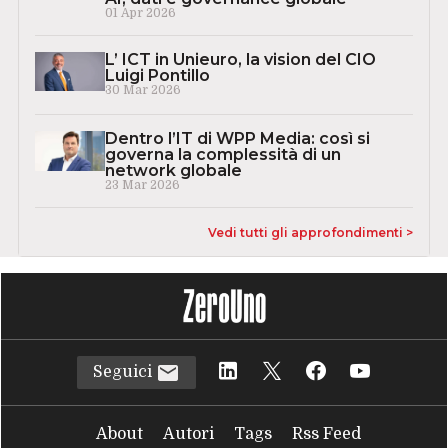
01 Apr 2026
L’ ICT in Unieuro, la vision del CIO
Luigi Pontillo
30 Mar 2026
Dentro l’IT di WPP Media: così si
governa la complessità di un
network globale
23 Mar 2026
Vedi tutti gli approfondimenti >
Seguici
About
Autori
Tags
Rss Feed