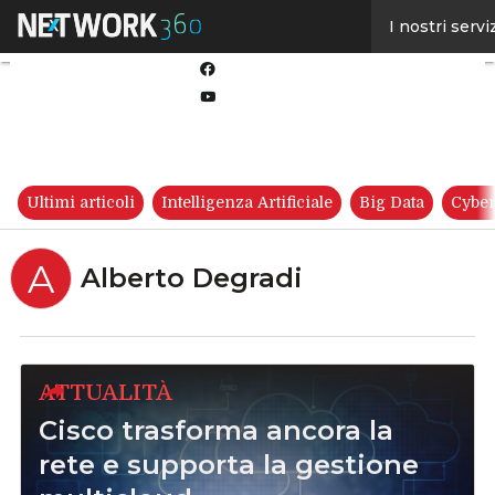
Linkedin
I nostri servi
Twitter
Facebook
Youtube-
play
Ultimi articoli
Intelligenza Artificiale
Big Data
Cyber
A
Alberto Degradi
ATTUALITÀ
Cisco trasforma ancora la
rete e supporta la gestione