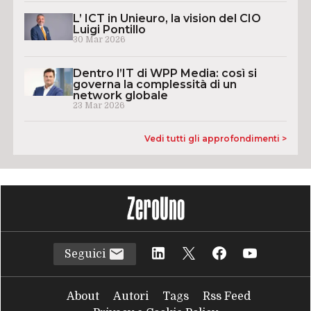
L’ ICT in Unieuro, la vision del CIO
Luigi Pontillo
30 Mar 2026
Dentro l’IT di WPP Media: così si
governa la complessità di un
network globale
23 Mar 2026
Vedi tutti gli approfondimenti >
Seguici
About
Autori
Tags
Rss Feed