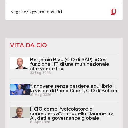
content_copy
segreteria@zerounoweb.it
VITA DA CIO
Benjamin Blau (CIO di SAP): «Così
funziona l’IT di una multinazionale
che vende IT»
22 Lug 2026
“Innovare senza perdere equilibrio”:
la vision di Paolo Cinelli, CIO di Bolton
21 Mag 2026
Il CIO come “veicolatore di
conoscenza”: il modello Danone tra
AI, dati e governance globale
01 Apr 2026