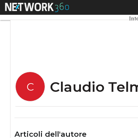
Menu
Claudio Telmon
Ult
Int
Claudio Te
C
Articoli dell'autore