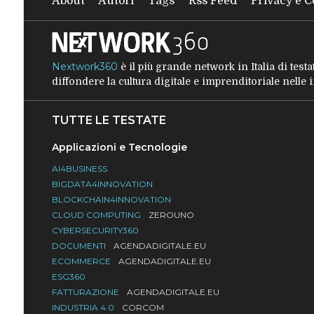
About
Autori
Tags
Rss Feed
Privacy e C
Nextwork360
è il più grande network in Italia di tes
diffondere la cultura digitale e imprenditoriale nelle
TUTTE LE TESTATE
Applicazioni e Tecnologie
AI4BUSINESS
BIGDATA4INNOVATION
BLOCKCHAIN4INNOVATION
CLOUD COMPUTING
ZEROUNO
CYBERSECURITY360
DOCUMENTI
AGENDADIGITALE.EU
ECOMMERCE
AGENDADIGITALE.EU
ESG360
FATTURAZIONE
AGENDADIGITALE.EU
INDUSTRIA 4.0
CORCOM