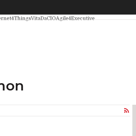
imi articoli
Intelligenza Artificiale
Big Data
Cybersecurity
D
ernet4Things
VitaDaCIO
Agile4Executive
lmon