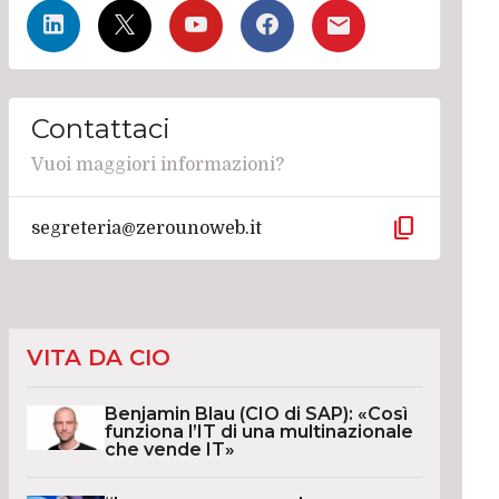
Contattaci
Vuoi maggiori informazioni?
content_copy
segreteria@zerounoweb.it
VITA DA CIO
Benjamin Blau (CIO di SAP): «Così
funziona l’IT di una multinazionale
che vende IT»