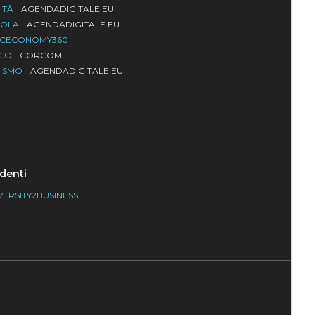
ITÀ
AGENDADIGITALE.EU
UOLA
AGENDADIGITALE.EU
ACECONOMY360
LCO
CORCOM
RISMO
AGENDADIGITALE.EU
denti
VERSITY2BUSINESS