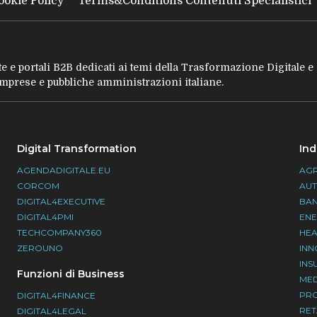
ookie Policy
Terms&Conditions Contenuti Specialistici
tate e portali B2B dedicati ai temi della Trasformazione Digitale 
 imprese e pubbliche amministrazioni italiane.
Digital Transformation
Ind
AGENDADIGITALE.EU
AGR
CORCOM
AU
DIGITAL4EXECUTIVE
BA
DIGITAL4PMI
EN
TECHCOMPANY360
HEA
ZEROUNO
INN
INS
Funzioni di Business
ME
PR
DIGITAL4FINANCE
RET
DIGITAL4LEGAL