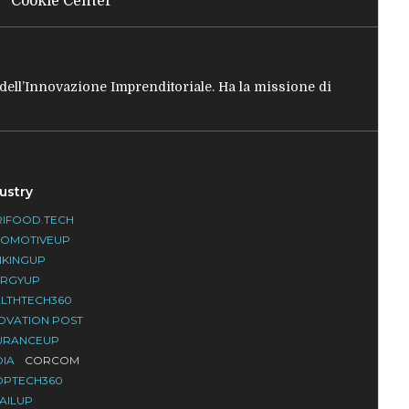
Cookie Center
e dell’Innovazione Imprenditoriale. Ha la missione di
ustry
IFOOD.TECH
TOMOTIVEUP
NKINGUP
ERGYUP
LTHTECH360
OVATION POST
URANCEUP
DIA
CORCOM
OPTECH360
AILUP