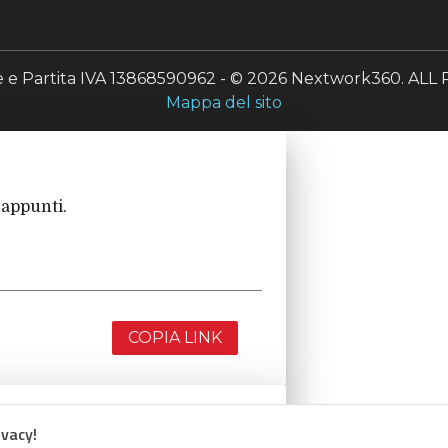
le e Partita IVA 13868590962 - © 2026 Nextwork360. A
Mappa del sito
 appunti.
COPIA LINK
ivacy!