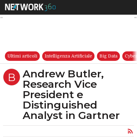
Andrew Butler, Research Vice
Ultimi articoli
Intelligenza Artificiale
Big Data
Cyber
Andrew Butler,
B
Research Vice
President e
Distinguished
Analyst in Gartner