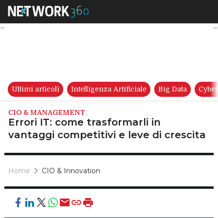
Errori IT: come trasformarli in
Ultimi articoli
Intelligenza Artificiale
Big Data
Cyber
CIO & MANAGEMENT
Errori IT: come trasformarli in
vantaggi competitivi e leve di crescita
Home
CIO & Innovation