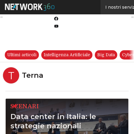
Linkedin
I nostri servi
Twitter
Facebook
Youtube-
play
Ultimi articoli
Intelligenza Artificiale
Big Data
Cyber
T
Terna
SCENARI
Data center in Italia: le
strategie nazionali