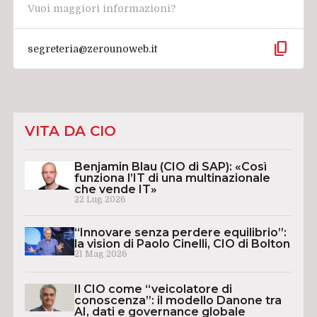
Vuoi maggiori informazioni?
content_copy
segreteria@zerounoweb.it
VITA DA CIO
Benjamin Blau (CIO di SAP): «Così
funziona l’IT di una multinazionale
che vende IT»
22 Lug 2026
“Innovare senza perdere equilibrio”:
la vision di Paolo Cinelli, CIO di Bolton
21 Mag 2026
Il CIO come “veicolatore di
conoscenza”: il modello Danone tra
AI, dati e governance globale