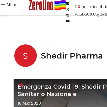
Linkedin
Menu
Ultimi articoli
Int
Twitter
VitaDaCIO
Agile4
Facebook
Youtube-
play
Shedir Pharma
S
Emergenza Covid-19: Shedir P
Sanitario Nazionale
16 Mar 2020