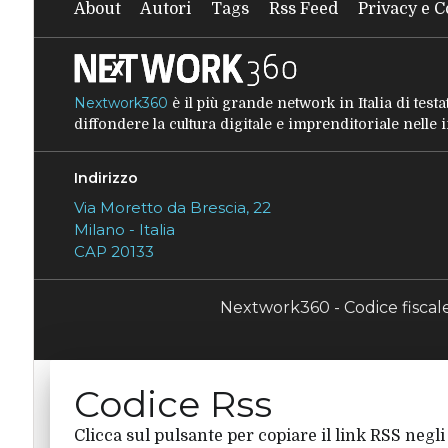
About
Autori
Tags
Rss Feed
Privacy e C
Nextwork360
è il più grande network in Italia di tes
diffondere la cultura digitale e imprenditoriale nelle
Indirizzo
Via Moretto da Brescia, 22
Milano - Italia
CAP 20133
Nextwork360 - Codice fisca
Codice Rss
Clicca sul pulsante per copiare il link RSS negli