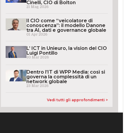
Cinelli, CIO di Bolton
21 Mag 2026
Il CIO come “veicolatore di
conoscenza”: il modello Danone
tra AI, dati e governance globale
01 Apr 2026
L’ ICT in Unieuro, la vision del CIO
Luigi Pontillo
30 Mar 2026
Dentro l’IT di WPP Media: così si
governa la complessità di un
network globale
23 Mar 2026
Vedi tutti gli approfondimenti >