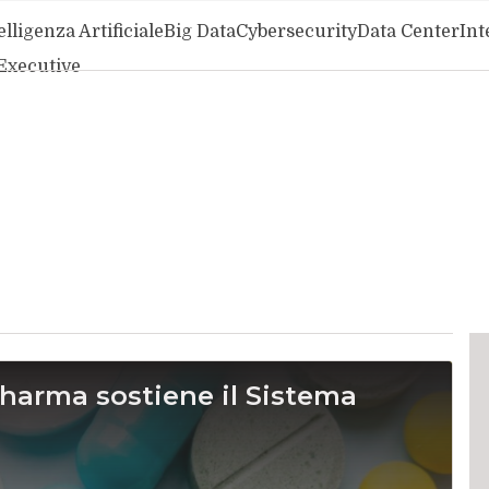
elligenza Artificiale
Big Data
Cybersecurity
Data Center
Int
Executive
harma sostiene il Sistema