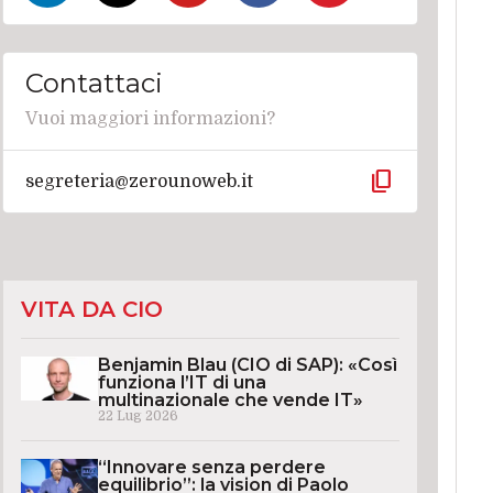
Contattaci
Vuoi maggiori informazioni?
content_copy
segreteria@zerounoweb.it
VITA DA CIO
Benjamin Blau (CIO di SAP): «Così
funziona l’IT di una
multinazionale che vende IT»
22 Lug 2026
“Innovare senza perdere
equilibrio”: la vision di Paolo