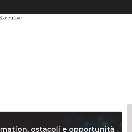
elligenza Artificiale
Big Data
Cybersecurity
Data Center
Int
Executive
ormation, ostacoli e opportunità