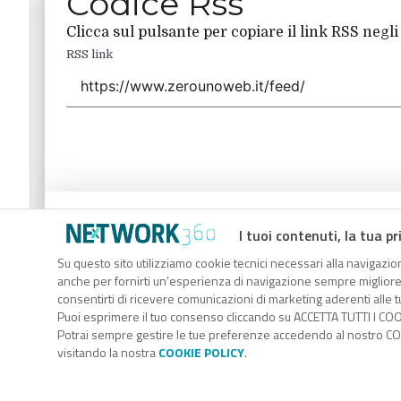
Codice Rss
Clicca sul pulsante per copiare il link RSS negli
RSS link
Codice Rss
I tuoi contenuti, la tua pr
Clicca sul pulsante per copiare il link RSS negli
Su questo sito utilizziamo cookie tecnici necessari alla navigazion
anche per fornirti un’esperienza di navigazione sempre migliore, p
RSS link
consentirti di ricevere comunicazioni di marketing aderenti alle tu
Puoi esprimere il tuo consenso cliccando su ACCETTA TUTTI I COO
Potrai sempre gestire le tue preferenze accedendo al nostro COO
visitando la nostra
COOKIE POLICY
.