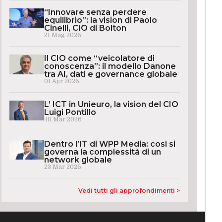
“Innovare senza perdere
equilibrio”: la vision di Paolo
Cinelli, CIO di Bolton
21 Mag 2026
Il CIO come “veicolatore di
conoscenza”: il modello Danone
tra AI, dati e governance globale
01 Apr 2026
L’ ICT in Unieuro, la vision del CIO
Luigi Pontillo
30 Mar 2026
Dentro l’IT di WPP Media: così si
governa la complessità di un
network globale
23 Mar 2026
Vedi tutti gli approfondimenti >