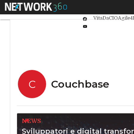
Linkedin
Menu
Ultimi articoli
Int
Twitter
VitaDaCIO
Agile4
Facebook
Youtube-
play
Couchbase
C
NEWS
Sviluppatori e digital transf