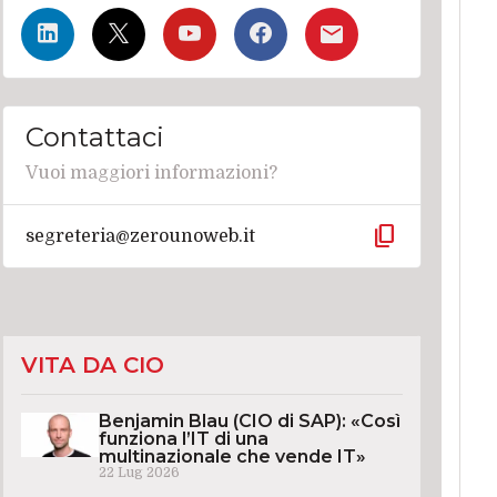
Contattaci
Vuoi maggiori informazioni?
content_copy
segreteria@zerounoweb.it
VITA DA CIO
Benjamin Blau (CIO di SAP): «Così
funziona l’IT di una
multinazionale che vende IT»
22 Lug 2026