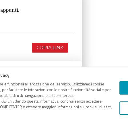
 appunti.
COPIA LINK
ivacy!
 appunti.
e e funzionali all’erogazione del servizio. Utilizziamo i cookie
er facilitare le interazioni con le nostre funzionalità social e per
e abitudini di navigazione e ai tuoi interessi.
KIE. Chiudendo questa informativa, continui senza accettare.
KIE CENTER e ottenere maggiori informazioni sui cookie utilizzati,
COPIA LINK