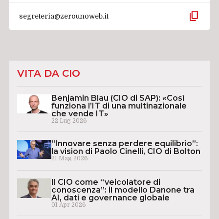
content_copy
segreteria@zerounoweb.it
VITA DA CIO
Benjamin Blau (CIO di SAP): «Così
funziona l’IT di una multinazionale
che vende IT»
22 Lug 2026
“Innovare senza perdere equilibrio”:
la vision di Paolo Cinelli, CIO di Bolton
21 Mag 2026
Il CIO come “veicolatore di
conoscenza”: il modello Danone tra
AI, dati e governance globale
01 Apr 2026