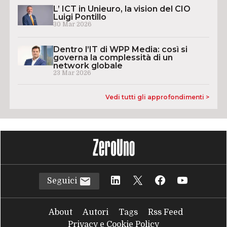
L’ ICT in Unieuro, la vision del CIO
Luigi Pontillo
30 Mar 2026
Dentro l’IT di WPP Media: così si
governa la complessità di un
network globale
23 Mar 2026
Vedi tutti gli approfondimenti >
Seguici
About
Autori
Tags
Rss Feed
Privacy e Cookie Policy