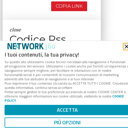
COPIA LINK
close
Codice Rss
Clicca sul pulsante per copiare il link
I tuoi contenuti, la tua privacy!
RSS negli appunti.
Su questo sito utilizziamo cookie tecnici necessari alla navigazione e funzionali
RSS link
all’erogazione del servizio. Utilizziamo i cookie anche per fornirti un’esperienza 
navigazione sempre migliore, per facilitare le interazioni con le nostre
funzionalità social e per consentirti di ricevere comunicazioni di marketing
aderenti alle tue abitudini di navigazione e ai tuoi interessi.
Puoi esprimere il tuo consenso cliccando su ACCETTA TUTTI I COOKIE. Chiudend
questa informativa, continui senza accettare.
Potrai sempre gestire le tue preferenze accedendo al nostro COOKIE CENTER e
COPIA LINK
ottenere maggiori informazioni sui cookie utilizzati, visitando la nostra
COOKIE
POLICY
.
ACCETTA
PIÙ OPZIONI