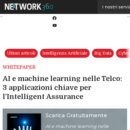
Linkedin
I nostri servi
Twitter
Facebook
Youtube-
play
Ultimi articoli
Intelligenza Artificiale
Big Data
Cyber
WHITEPAPER
AI e machine learning nelle Telco:
3 applicazioni chiave per
l’Intelligent Assurance
Scarica Gratuitamente
AI e machine learning nelle