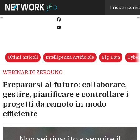
Linkedin
I nostri servi
Twitter
Facebook
Youtube-
play
Ultimi articoli
Intelligenza Artificiale
Big Data
Cyber
WEBINAR DI ZEROUNO
Prepararsi al futuro: collaborare,
gestire, pianificare e controllare i
progetti da remoto in modo
efficiente
Non sei riuscito a seguire il