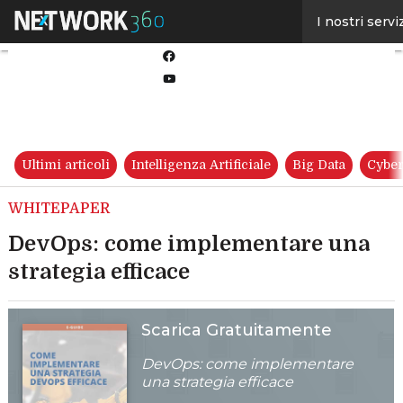
Linkedin
I nostri servi
Twitter
Facebook
Youtube-
play
Ultimi articoli
Intelligenza Artificiale
Big Data
Cyber
WHITEPAPER
DevOps: come implementare una
strategia efficace
Scarica Gratuitamente
DevOps: come implementare
una strategia efficace