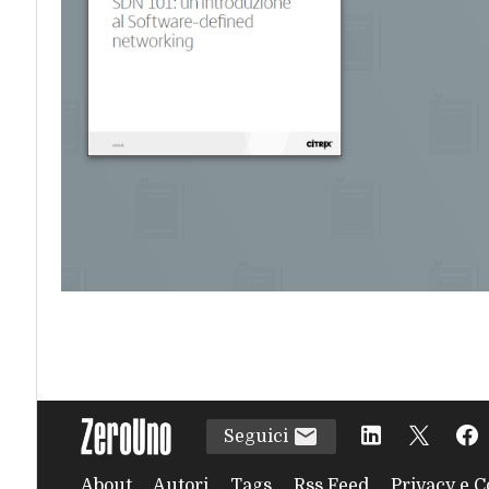
Seguici
About
Autori
Tags
Rss Feed
Privacy e C