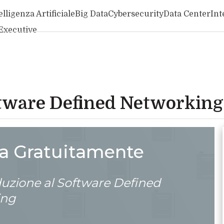
elligenza Artificiale
Big Data
Cybersecurity
Data Center
Int
Executive
ftware Defined Networking
ca Gratuitamente
duzione al Software Defined
ing