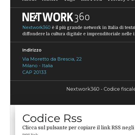
Nextwork360
è il più grande network in Italia di tes
diffondere la cultura digitale e imprenditoriale nelle
Indirizzo
Via Moretto da Brescia, 22
Milano - Italia
CAP 20133
Nextwork360 - Codice fisca
Codice Rss
Clicca sul pulsante per copiare il link RSS negli