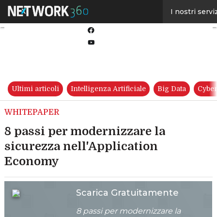
Linkedin
I nostri servi
Twitter
Facebook
Youtube-
play
Ultimi articoli
Intelligenza Artificiale
Big Data
Cyber
WHITEPAPER
8 passi per modernizzare la
sicurezza nell'Application
Economy
Scarica Gratuitamente
8 passi per modernizzare la