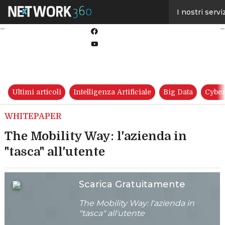
Linkedin
I nostri servi
Twitter
Facebook
Youtube-
play
Ultimi articoli
Intelligenza Artificiale
Big Data
Cyber
WHITEPAPER
The Mobility Way: l'azienda in
"tasca" all'utente
Scarica Gratuitamente
The Mobility Way: l'azienda in
"tasca" all'utente