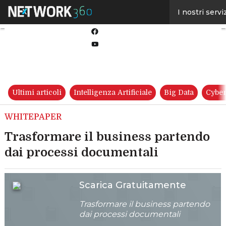
Linkedin
I nostri servi
Twitter
Facebook
Youtube-
play
Ultimi articoli
Intelligenza Artificiale
Big Data
Cyber
WHITEPAPER
Trasformare il business partendo
dai processi documentali
Scarica Gratuitamente
Trasformare il business partendo
dai processi documentali