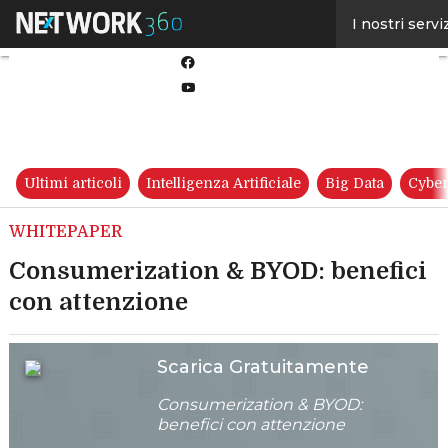
Linkedin
I nostri servi
Twitter
Facebook
Youtube-
play
Ultimi articoli
Intelligenza Artificiale
Big Data
Cyber
WHITEPAPER
Consumerization & BYOD: benefici
con attenzione
Scarica Gratuitamente
Consumerization & BYOD:
benefici con attenzione