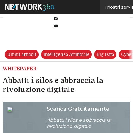
Linkedin
I nostri servi
Twitter
Facebook
Youtube-
play
Ultimi articoli
Intelligenza Artificiale
Big Data
Cyber
WHITEPAPER
Abbatti i silos e abbraccia la
rivoluzione digitale
Scarica Gratuitamente
Abbatti i silos e abbraccia la
rivoluzione digitale