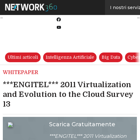
Linkedin
I nostri servi
Twitter
Facebook
Youtube-
play
Ultimi articoli
Intelligenza Artificiale
Big Data
Cyber
WHITEPAPER
***ENGITEL*** 2011 Virtualization
and Evolution to the Cloud Survey
13
Scarica Gratuitamente
***ENGITEL*** 2011 Virtualization