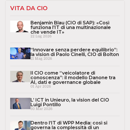
VITA DA CIO
Benjamin Blau (CIO di SAP): «Così
funziona l’IT di una multinazionale
che vende IT»
22 Lug 2026
“Innovare senza perdere equilibrio”:
la vision di Paolo Cinelli, CIO di Bolton
21 Mag 2026
Il CIO come “veicolatore di
conoscenza”: il modello Danone tra
AI, dati e governance globale
01 Apr 2026
L’ ICT in Unieuro, la vision del CIO
Luigi Pontillo
30 Mar 2026
Dentro l’IT di WPP Media: così si
governa la complessità di un