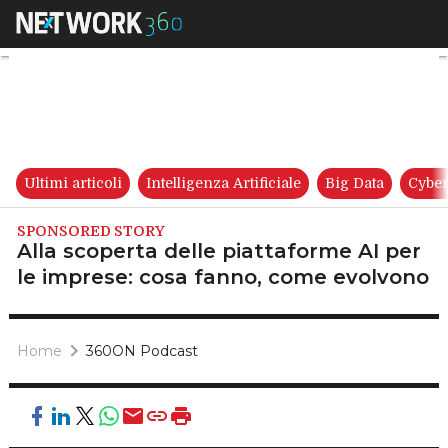
Alla scoperta delle piattafor
Ultimi articoli
Intelligenza Artificiale
Big Data
Cyber
SPONSORED STORY
Alla scoperta delle piattaforme AI per
le imprese: cosa fanno, come evolvono
Home
360ON Podcast