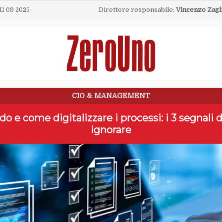
Direttore responsabile:
Vincenzo Zagl
11 09 2025
CIO & MANAGEMENT
o e come digitalizzare i processi: i 3 segnali 
ignorare