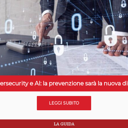
rsecurity e AI: la prevenzione sarà la nuova d
LEGGI SUBITO
LA GUIDA