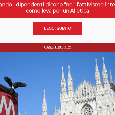
ndo i dipendenti dicono “no”: l’attivismo int
come leva per un’AI etica
LEGGI SUBITO
CASE HISTORY