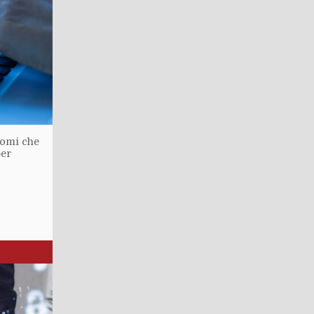
tomi che
per