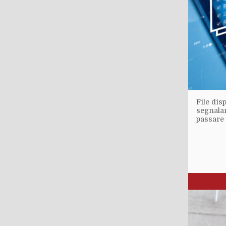
File dis
segnalan
passare 