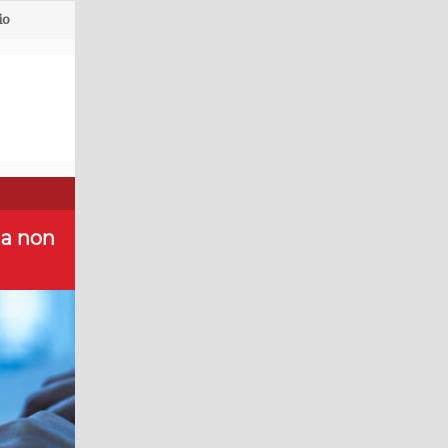
io
da non