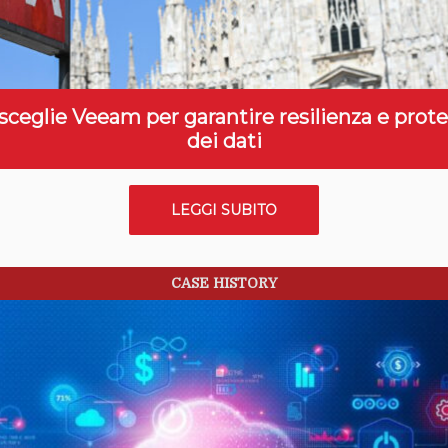
ceglie Veeam per garantire resilienza e prot
dei dati
LEGGI SUBITO
CASE HISTORY